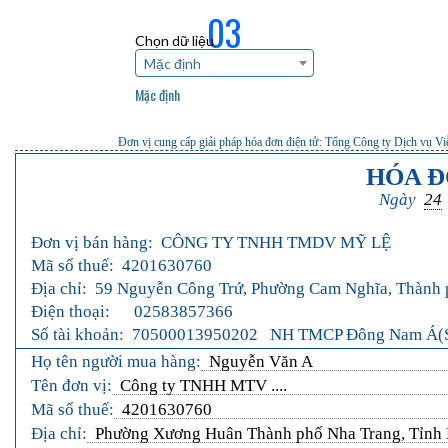
03
Chọn dữ liệu
Mặc định
Mặc định
Đơn vị cung cấp giải pháp hóa đơn điện tử: Tổng Công ty Dịch vụ
HÓA Đ
Ngày
24
Đơn vị bán hàng:
CÔNG TY TNHH TMDV MỸ LỆ
Mã số thuế:
4201630760
Địa chỉ:
59 Nguyễn Công Trứ, Phường Cam Nghĩa, Thành 
Điện thoại:
02583857366
Số tài khoản:
70500013950202 NH TMCP Đông Nam Á(SE
Họ tên người mua hàng:
Nguyễn Văn A
Tên đơn vị:
Công ty TNHH MTV ....
Mã số thuế:
4201630760
Địa chỉ:
Phường Xương Huân Thành phố Nha Trang, Tỉnh 